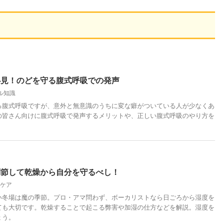
必見！のどを守る腹式呼吸での発声
ル知識
る腹式呼吸ですが、意外と無意識のうちに変な癖がついている人が少なくあ
の皆さん向けに腹式呼吸で発声するメリットや、正しい腹式呼吸のやり方を
調節して乾燥から自分を守るべし！
ケア
い冬場は魔の季節。プロ・アマ問わず、ボーカリストなら日ごろから湿度を
ても大切です。乾燥することで起こる弊害や加湿の仕方などを解説。湿度を
ょう。