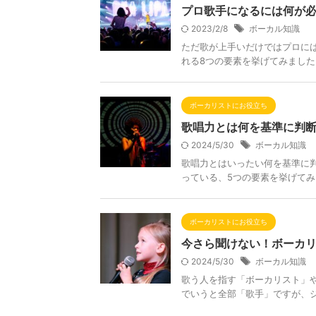
プロ歌手になるには何が必
2023/2/8
ボーカル知識
ただ歌が上手いだけではプロに
れる8つの要素を挙げてみまし
ボーカリストにお役立ち
歌唱力とは何を基準に判断
2024/5/30
ボーカル知識
歌唱力とはいったい何を基準に
っている、5つの要素を挙げて
ボーカリストにお役立ち
今さら聞けない！ボーカ
2024/5/30
ボーカル知識
歌う人を指す「ボーカリスト」
でいうと全部「歌手」ですが、