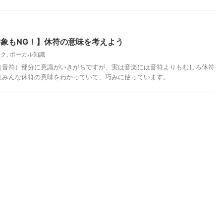
象もNG！】休符の意味を考えよう
ック
,
ボーカル知識
（音符）部分に意識がいきがちですが、実は音楽には音符よりもむしろ休符
はみんな休符の意味をわかっていて、巧みに使っています。