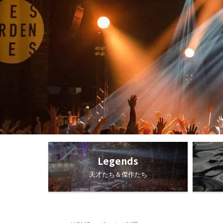
Legends
天才たち＆傑作たち