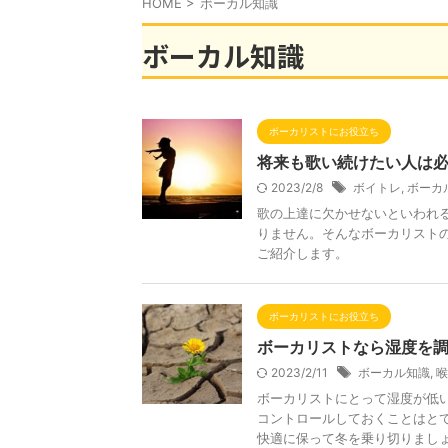
HOME
>
ボーカル知識
ボーカル知識
ボーカリストにお役立ち
将来も歌い続けたい人は
2023/2/8
ボイトレ
,
ボーカ
歌の上達に欠かせないといわれ
りません。そんなボーカリスト
ご紹介します。
ボーカリストにお役立ち
ボーカリストなら湿度を
2023/2/11
ボーカル知識
,
喉
ボーカリストにとって湿度が低
コントロールしておくことはと
快適に保って冬を乗り切りまし