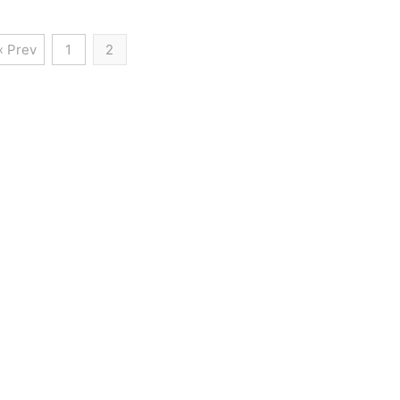
« Prev
1
2