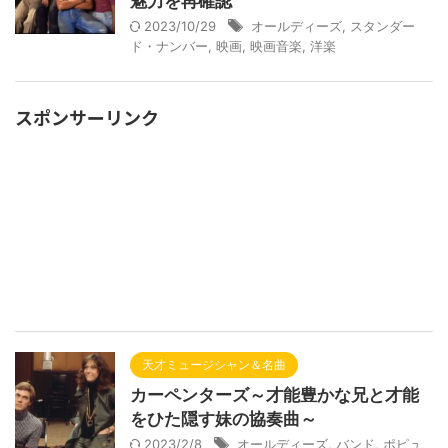
魅力を再確認
2023/10/29
オールディーズ
,
スタンダー
ド・ナンバー
,
映画
,
映画音楽
,
洋楽
スポンサーリンク
天才ミュージシャン＆名曲
カーペンターズ～才能豊かな兄と才能
をひた隠す妹の協奏曲～
2023/2/8
オールディーズ
,
バンド
,
ポピュ