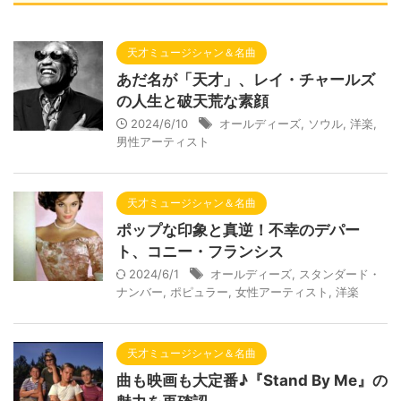
天才ミュージシャン＆名曲
あだ名が「天才」、レイ・チャールズ
の人生と破天荒な素顔
2024/6/10
オールディーズ
,
ソウル
,
洋楽
,
男性アーティスト
天才ミュージシャン＆名曲
ポップな印象と真逆！不幸のデパー
ト、コニー・フランシス
2024/6/1
オールディーズ
,
スタンダード・
ナンバー
,
ポピュラー
,
女性アーティスト
,
洋楽
天才ミュージシャン＆名曲
曲も映画も大定番♪『Stand By Me』の