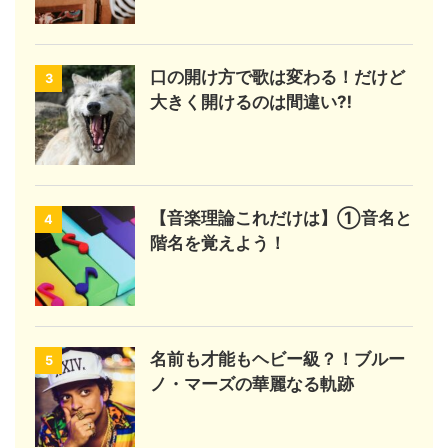
口の開け方で歌は変わる！だけど
3
大きく開けるのは間違い⁈
【音楽理論これだけは】①音名と
4
階名を覚えよう！
名前も才能もヘビー級？！ブルー
5
ノ・マーズの華麗なる軌跡