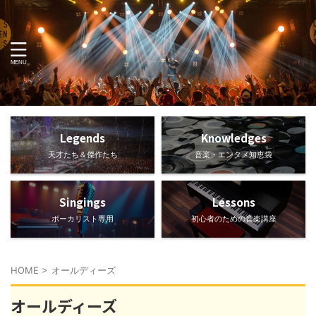
Legends
Knowledges
天才たち＆傑作たち
音楽・エンタメ知恵袋
Singings
Lessons
ボーカリスト専用
初心者のための音楽講座
HOME
>
オールディーズ
オールディーズ