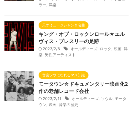
ラー
,
洋楽
天才ミュージシャン＆名曲
キング・オブ・ロックンロール★エル
ヴィス・プレスリーの足跡
2023/2/8
オールディーズ
,
ロック
,
映画
,
洋
楽
,
男性アーティスト
音楽ツウになれるマメ知識
モータウン☆ドキュメンタリー映画化2
作の老舗レコード会社
2023/2/11
オールディーズ
,
ソウル
,
モータ
ウン
,
映画
,
音楽の歴史