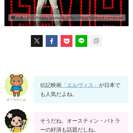
出典：Elvis Presley facebook→https://www.facebook.com/elvis/
伝記映画
「エルヴィス」
が日本で
も人気だよね。
さくらだくん
そうだね、オースティン・バトラ
ーの好演も話題だしね。