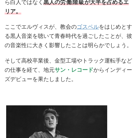
ら白人ではなく
黒人の
労働階級
が大半を
占
めるエ
リア。
ここでエルヴィスが、教会の
ゴスペル
をはじめとす
る黒人音楽を聴いて青春時代を過ごしたことが、彼
の音楽性に大きく影響したことは明らかでしょう。
そして高校卒業後、金型工場やトラック運転手など
の仕事を経て、地元
サン・レコード
からインディー
ズデビューを果たしました。