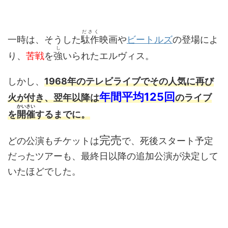
ださく
一時は、そうした
駄作
映画や
ビートルズ
の登場によ
し
り、
苦戦
を
強
いられたエルヴィス。
しかし、
1968年のテレビライブでその人気に再び
年間平均125回
火が付き、翌年以降は
のライブ
かいさい
を
開催
するまでに。
完売
どの公演もチケットは
で、死後スタート予定
だったツアーも、最終日以降の追加公演が決定して
いたほどでした。