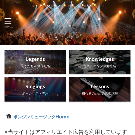
Legends
Knowledges
天才たち＆傑作たち
音楽・エンタメ知恵袋
Singings
Lessons
ボーカリスト専用
初心者のための音楽講座
Home
ボンジンミュージック
※当サイトはアフィリエイト広告を利用しています