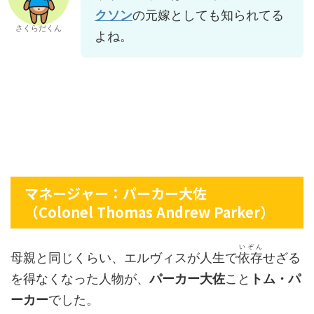
クソン
の元嫁としても知られてる
さくらだくん
よね。
マネージャー：パーカー大佐
（Colonel Thomas Andrew Parker）
いぞん
母親と同じくらい、エルヴィスが人生で
依存
せざる
を得なくなった人物が、
パーカー大佐
こと
トム・パ
ーカー
でした。