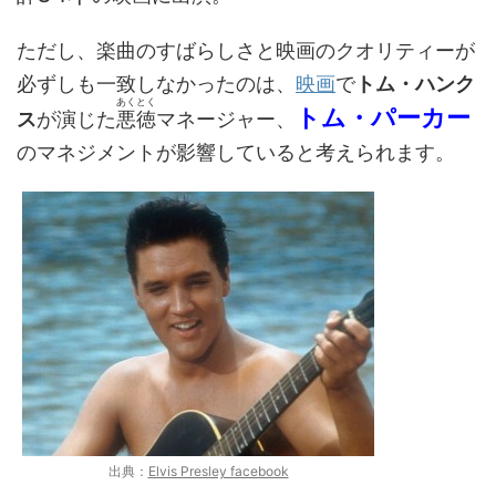
ただし、楽曲のすばらしさと映画のクオリティーが
必ずしも一致しなかったのは、
映画
で
トム・ハンク
あくとく
トム・パーカー
ス
が演じた
悪徳
マネージャー、
のマネジメントが影響していると考えられます。
出典：
Elvis Presley facebook