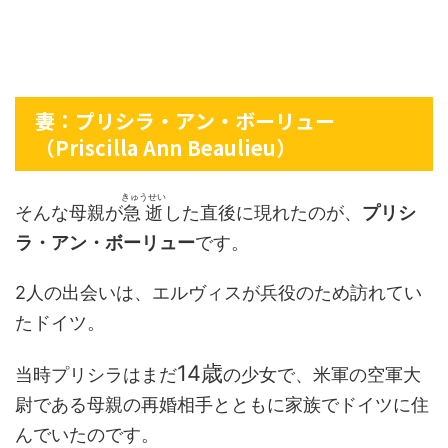
妻：プリシラ・アン・ボーリュー
（Priscilla Ann Beaulieu）
きゅうせい
そんな母親が
急逝
した直後に現れたのが、
プリシ
ラ・アン・ボーリュー
です。
2人の出会いは、エルヴィスが兵役のため訪れてい
たドイツ。
14歳
当時プリシラはまだ
の少女で、米軍の空軍大
尉である母親の再婚相手とともに家族でドイツに住
んでいたのです。