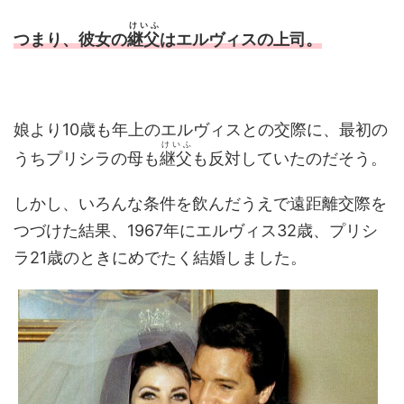
けいふ
つまり、彼女の
継父
はエルヴィスの上司。
娘より10歳も年上のエルヴィスとの交際に、最初の
けいふ
うちプリシラの母も
継父
も反対していたのだそう。
しかし、いろんな条件を飲んだうえで遠距離交際を
つづけた結果、1967年にエルヴィス32歳、プリシ
ラ21歳のときにめでたく結婚しました。