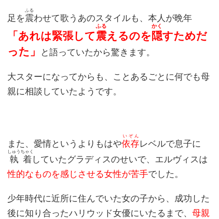
ふる
足を
震
わせて歌うあのスタイルも、本人が晩年
ふる
かく
「あれは緊張して
震
えるのを
隠
すためだ
った」
と語っていたから驚きます。
大スターになってからも、ことあるごとに何でも母
親に相談していたようです。
いぞん
また、愛情というよりもはや
依存
レベルで息子に
しゅうちゃく
執着
していたグラディスのせいで、エルヴィスは
性的なものを感じさせる女性が苦手
でした。
少年時代に近所に住んでいた女の子から、成功した
後に知り合ったハリウッド女優にいたるまで、
母親