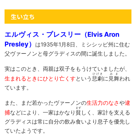
生い立ち
エルヴィス・プレスリー（Elvis Aron
Presley）
は1935年1月8日、ミシシッピ州に住む
父ヴァーノンと母グラディスの間に誕生しました。
実はこのとき、両親は双子をもうけていましたが、
ひげき
みま
生まれるときにひとり亡くす
という
悲劇
に
見舞
われ
ています。
また、まだ若かったヴァーノンの
生活力のなさ
や
逮
まず
捕
などにより、一家はかなり
貧
しく、家計を支える
グラディスは常に自分の飲み食いより息子を優先し
ていたようです。