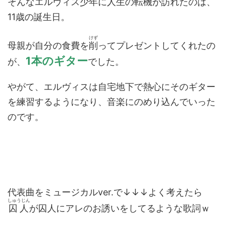
そんなエルヴィス少年に人生の
転機
が訪れたのは、
11歳の誕生日。
けず
母親が自分の食費を
削
ってプレゼントしてくれたの
1本のギター
が、
でした。
やがて、エルヴィスは自宅地下で熱心にそのギター
を練習するようになり、音楽にのめり込んでいった
のです。
代表曲をミュージカルver.で↓↓↓よく考えたら
しゅうじん
囚人
が囚人にアレのお誘いをしてるような歌詞ｗ