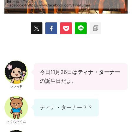
出典：Tina Turner
Facebook→https://www.facebook.com/TinaTurner
今日11月26日は
ティナ・ターナー
の誕生日だよ。
ソメイP
ティナ・ターナー？？
さくらだくん