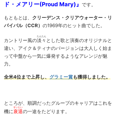
ド・メアリー(Proud Mary)』
です。
もともとは、
クリーデンス・クリアウォーター・リ
バイバル（CCR）
の1969年のヒット曲でした。
たんたん
カントリー風の
淡々
とした歌と演奏のオリジナルと
違い、アイク＆ティナのバージョンは大人しく始ま
って中盤から一気に爆発するようなアレンジが魅
力。
全米
4位
まで上昇し、
グラミー賞
も獲得しました。
ところが、順調だったグループのキャリアはこれを
すいたい
機に
衰退
の一途をたどります。