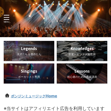
Legends
Knowledges
天才たち＆傑作たち
音楽・エンタメ知恵袋
Singings
Lessons
ボーカリスト専用
初心者のための音楽講座
Home
ボンジンミュージック
※当サイトはアフィリエイト広告を利用しています