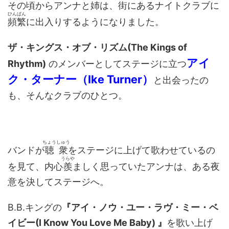
その頃からアンナと姉は、街にあるナイトクラブに
ひんぱん
頻繁
に出入りするようになりました。
ザ・キングス・オブ・リズム(The Kings of
アイ
Rhythm)
のメンバーとしてステージに立つ
ク・ターナー（Ike Turner）
と出会ったの
も、そんなクラブのひとつ。
ちょうしゅう
バンドが
聴衆
をステージに上げて歌わせているの
うらや
を見て、内心
羨
ましく思っていたアンナは、ある夜
意を決してステージへ。
B.B.キングの
『アイ・ノウ・ユー・ラヴ・ミー・ベ
イビー(I Know You Love Me Baby) 』
を歌い上げ