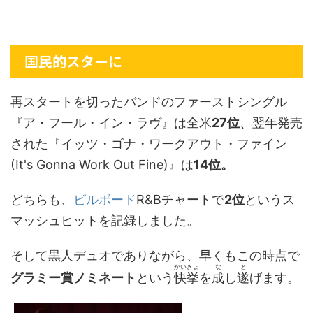
国民的スターに
再スタートを切ったバンドのファーストシングル
『ア・フール・イン・ラヴ』は全米
27位
、翌年発売
された『イッツ・ゴナ・ワークアウト・ファイン
(It's Gonna Work Out Fine)』は
14位。
どちらも、
ビルボード
R&Bチャートで
2位
というス
マッシュヒットを記録しました。
そして黒人デュオでありながら、早くもこの時点で
かいきょ
な
と
グラミー賞ノミネート
という
快挙
を
成
し
遂
げます。