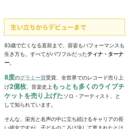
生い立ちからデビューまで
83歳で亡くなる直前まで、容姿もパフォーマンスも
生き方も、すべてがパワフルだった
ティナ・ターナ
ー
。
8度
の
グラミー賞
受賞、全世界でのレコード売り上
2億枚
もっとも多くのライブチ
げ
、音楽史上
ケットを売り上げた
ソロ・アーティスト、と
して知られています。
そんな、栄光と名声の中に立ち続けるキャリアの長
い彼女ですが、子どものころは決して恵まれたとは