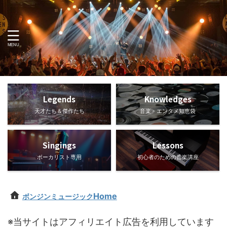
Legends
Knowledges
天才たち＆傑作たち
音楽・エンタメ知恵袋
Singings
Lessons
ボーカリスト専用
初心者のための音楽講座
Home
ボンジンミュージック
※当サイトはアフィリエイト広告を利用しています