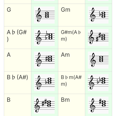
G
Gm
A♭(G#
G#m(A
♭
)
m)
A
Am
B♭(A#)
B
m(A#
♭
m)
B
Bm