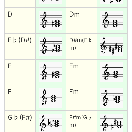
D
Dm
E♭(D#)
D#m(E
♭
m)
E
Em
F
Fm
G♭(F#)
F#m(G
♭
m)