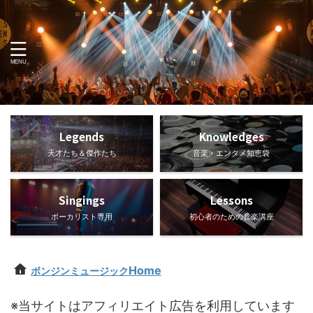
Legends
Knowledges
天才たち＆傑作たち
音楽・エンタメ知恵袋
Singings
Lessons
ボーカリスト専用
初心者のための音楽講座
Home
ボンジンミュージック
※当サイトはアフィリエイト広告を利用しています