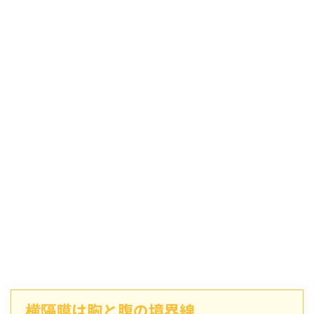
は胸と腹の境界線
横隔膜