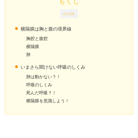
もくじ
CLOSE
横隔膜
は胸と腹の境界線
胸腔
と
腹腔
横隔膜
肺
いまさら聞けない呼吸のしくみ
肺は動かない？！
呼吸のしくみ
死んだ呼吸？！
横隔膜
を意識しよう！