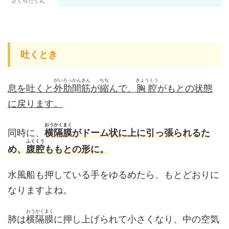
さくらだくん
吐くとき
がいろっかんきん
ちぢ
きょうくう
息を吐くと
外肋間筋
が
縮
んで、
胸腔
がもとの状態
に戻ります。
おうかくまく
同時に、
横隔膜
がドーム状に上に引っ張られるた
ふくくう
め、
腹腔
ももとの形に。
水風船も押している手をゆるめたら、もとどおりに
なりますよね。
おうかくまく
肺は
横隔膜
に押し上げられて小さくなり、中の空気