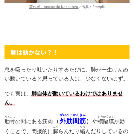
著作者：Anastasia Kazakova
／出典：Freepik
肺は動かない？！
息を吸ったり吐いたりするたびに、肺が一生けんめ
い動いていると思っている人は、少なくないはず。
でも実は、
肺自体が動いているわけではありませ
ん
。
がいろっかんきん
ろっこつ
おうかくまく
（
外肋間筋
）
肋骨
の間にある筋肉
や
横隔膜
が動
ふく
ちぢ
くことで、間接的に
膨
らんだり
縮
んだりしているの