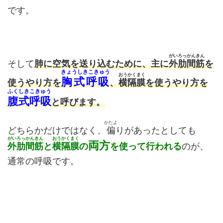
です。
がいろっかんきん
そして
肺に空気を送り込むために、主に
外肋間筋
を
きょうしきこきゅう
おうかくまく
胸式呼吸
使うやり方を
、
横隔膜
を使うやり方を
ふくしきこきゅう
腹式呼吸
と呼びます。
かたよ
どちらかだけではなく、
偏
りがあったとしても
がいろっかんきん
おうかくまく
両方
外肋間筋
と
横隔膜
の
を使って行われる
のが、
通常の呼吸です。