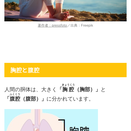
著作者：pressfoto
／出典：Freepik
と
胸腔
腹腔
きょうくう
人間の胴体は、大きく
「
胸腔
（胸部）」
と
ふくくう
「
腹腔
（腹部）」
に分かれています。