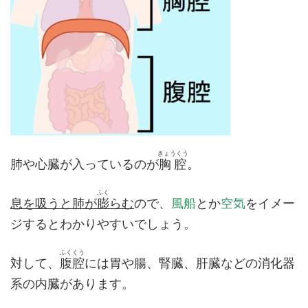
きょうくう
肺や心臓が入っているのが
胸腔
。
ふく
息を吸うと肺が
膨
らむ
ので、
風船
とか
空気
をイメー
ジするとわかりやすいでしょう。
ふくくう
対して、
腹腔
には胃や腸、腎臓、肝臓などの消化器
系の内臓があります。