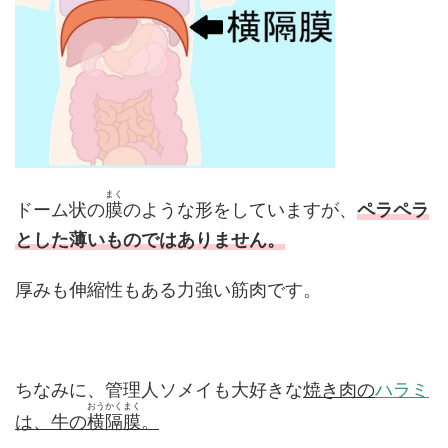
まく
ドーム状の
膜
のような形をしていますが、
ペラペラ
とした薄いものではありません。
厚みも伸縮性もある力強い筋肉です。
ちなみに、管理人ソメイも大好きな
焼き肉の
ハラミ
おうかくまく
は、牛の
横隔膜
。