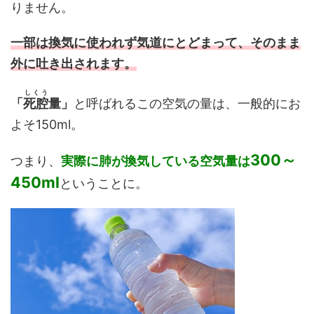
りません。
一部は換気に使われず気道にとどまって、そのまま
外に吐き出されます。
しくう
「
死腔
量」
と呼ばれるこの空気の量は、一般的にお
よそ150ml。
300～
つまり、
実際に肺が換気している空気量は
450ml
ということに。