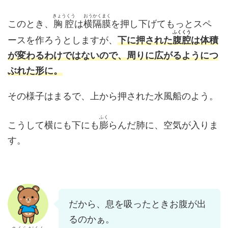
きょうくう
おうかくまく
このとき、
胸腔
は
横隔膜
を押し下げてもっとスペ
ふくくう
ースを作ろうとしますが、
下に押された
腹腔
は体積
が変わるわけではないので、周りに広がるようにつ
ぶれた形に。
その様子はまるで、上から押された水風船のよう。
ふく
こうして横にも下にも
膨
らんだ肺に、空気が入りま
す。
だから、息を吸ったときお腹が出
るのかぁ。