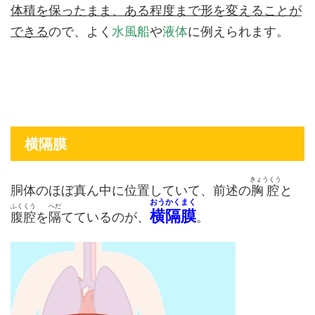
体積を保ったまま、ある程度まで形を変えることが
できる
ので、よく
水風船
や
液体
に例えられます。
横隔膜
きょうくう
胴体のほぼ真ん中に位置していて、前述の
胸腔
と
おうかくまく
ふくくう
へだ
横隔膜
腹腔
を
隔
てているのが、
。