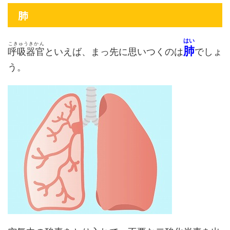
肺
はい
こきゅうきかん
肺
呼吸器官
といえば、まっ先に思いつくのは
でしょ
う。