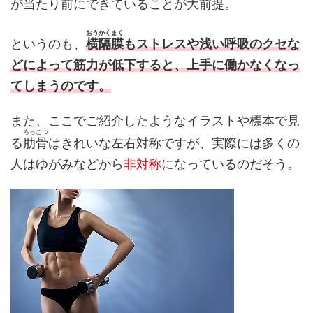
が当たり前にできていることが大前提。
おうかくまく
というのも、
横隔膜
もストレスや浅い呼吸のクセな
どによって筋力が低下すると、上手に働かなくなっ
てしまうのです。
また、ここでご紹介したようなイラストや標本で見
ろっこつ
る
肋骨
はきれいな左右対称ですが、実際には多くの
人はゆがみなどから
非対称
になっているのだそう。