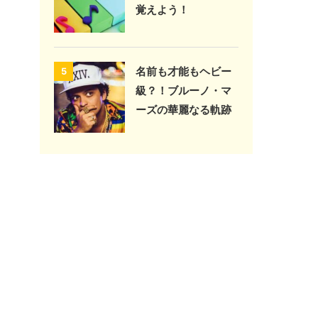
覚えよう！
名前も才能もヘビー
5
級？！ブルーノ・マ
ーズの華麗なる軌跡