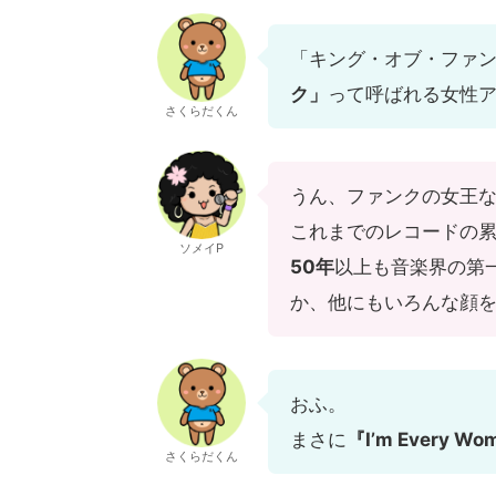
「キング・オブ・ファ
ク」
って呼ばれる女性
さくらだくん
うん、ファンクの女王
これまでのレコードの累
ソメイP
50年
以上も音楽界の第
か、他にもいろんな顔
おふ。
まさに
『I’m Every
さくらだくん