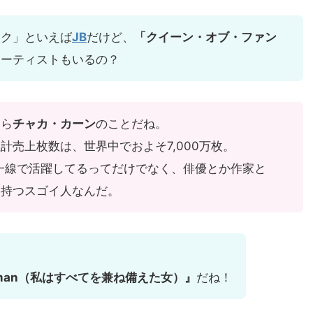
ンク」といえば
JB
だけど、
「クイーン・オブ・ファン
アーティストもいるの？
なら
チャカ・カーン
のことだね。
計売上枚数は、世界中でおよそ7,000万枚。
一線で活躍してるってだけでなく、俳優とか作家と
を持つスゴイ人なんだ。
 Woman（私はすべてを兼ね備えた女）』
だね！